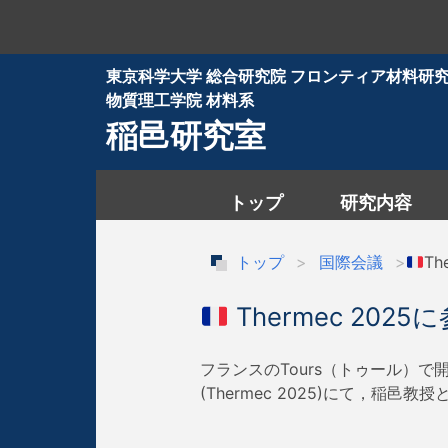
東京科学大学 総合研究院 フロンティア材料研
物質理工学院 材料系
稲邑研究室
トップ
研究内容
トップ
国際会議
Th
Thermec 202
フランスのTours（トゥール）で開催されたInte
(Thermec 2025)にて，稲