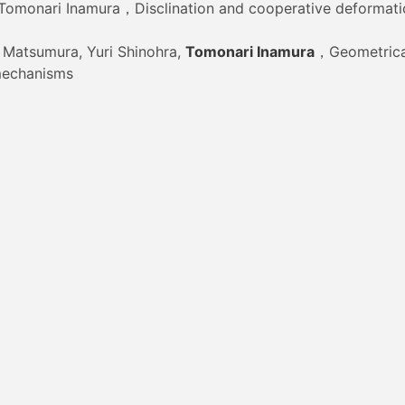
 Tomonari Inamura，Disclination and cooperative deformation
atsumura, Yuri Shinohra,
Tomonari Inamura
，Geometrical
 mechanisms